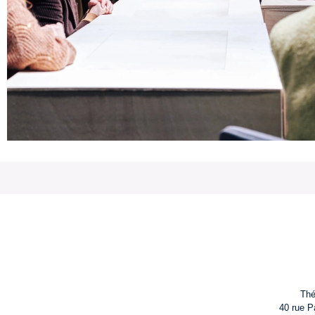
Thé
40 rue P